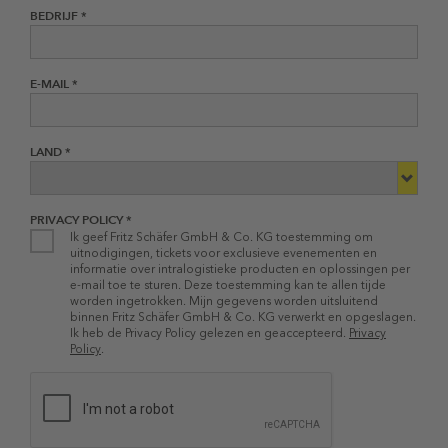
BEDRIJF *
E-MAIL *
LAND *
PRIVACY POLICY *
Ik geef Fritz Schäfer GmbH & Co. KG toestemming om
uitnodigingen, tickets voor exclusieve evenementen en
informatie over intralogistieke producten en oplossingen per
e-mail toe te sturen. Deze toestemming kan te allen tijde
worden ingetrokken. Mijn gegevens worden uitsluitend
binnen Fritz Schäfer GmbH & Co. KG verwerkt en opgeslagen.
Ik heb de Privacy Policy gelezen en geaccepteerd.
Privacy
Policy
.