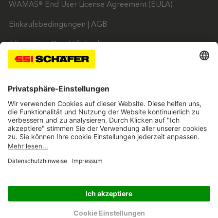
WAMAS® End User License Agreement (EULA)
Einkaufsbedingungen | AGB
Allgemeine Geschäftsbedingungen
Weasel Lite Designer - End-User License Agreement
SSI twitter
SSI facebook
SSI youtube
SSI linkedin
SSI xing
SSI vimeo
Navigate to home page